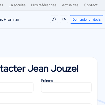
es
La société
Nos références
Actualités
Contact
ens Premium
EN
Demander un devis
tacter
Jean Jouzel
Prénom