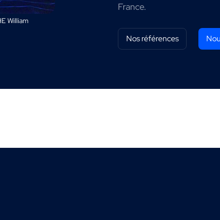
France.
E William
Nos références
Nou