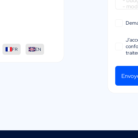
Dema
J'acc
conf
:
FR
EN
trait
Envoy