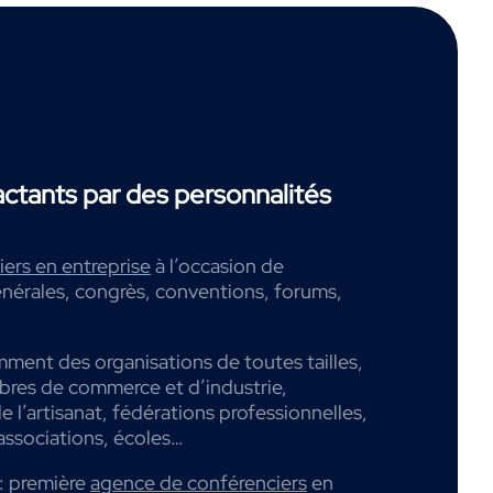
tants par des personnalités
ers en entreprise
à l’occasion de
nérales, congrès, conventions, forums,
mment des organisations de toutes tailles,
mbres de commerce et d’industrie,
 l’artisanat, fédérations professionnelles,
associations, écoles…
: première
agence de conférenciers
en