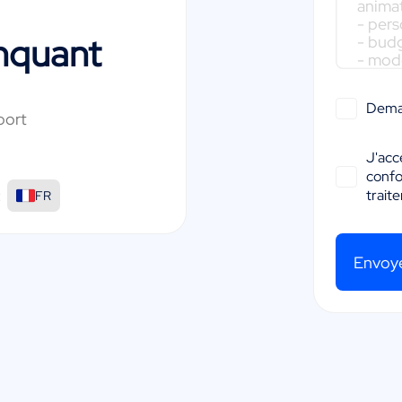
nquant
Dema
port
J'acc
conf
:
trait
FR
Envoy