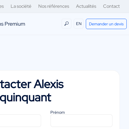
es
La société
Nos références
Actualités
Contact
ens Premium
EN
Demander un devis
tacter
Alexis
quinquant
Prénom