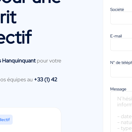
it
Société
ectif
E-mail
is Hanquinquant
pour votre
N° de télé
nos équipes au
+33 (1) 42
Message
lectif