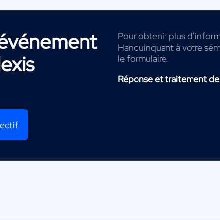
r événement
Pour obtenir plus d’informa
Hanquinquant à votre sémi
lexis
le formulaire.
Réponse et traitement de
ectif