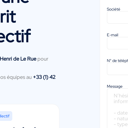
it
Société
ectif
E-mail
-Henri de Le Rue
pour
N° de télé
nos équipes au
+33 (1) 42
Message
lectif