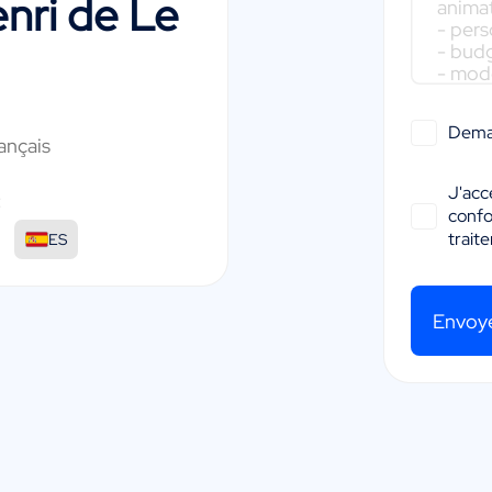
nri de Le
Dema
ançais
J'acc
:
conf
trait
ES
Envoy