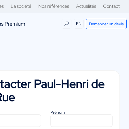
es
La société
Nos références
Actualités
Contact
ens Premium
EN
Demander un devis
tacter
Paul-Henri de
Rue
Prénom