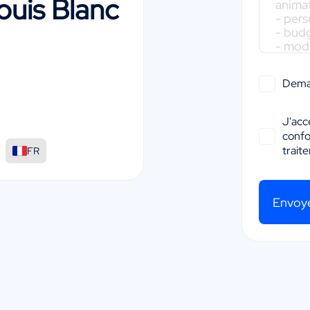
uis Blanc
Dema
J'acc
conf
:
trait
FR
Envoy