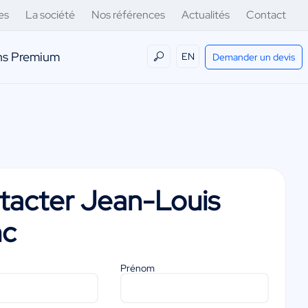
es
La société
Nos références
Actualités
Contact
ens Premium
EN
Demander un devis
tacter
Jean-Louis
nc
Prénom