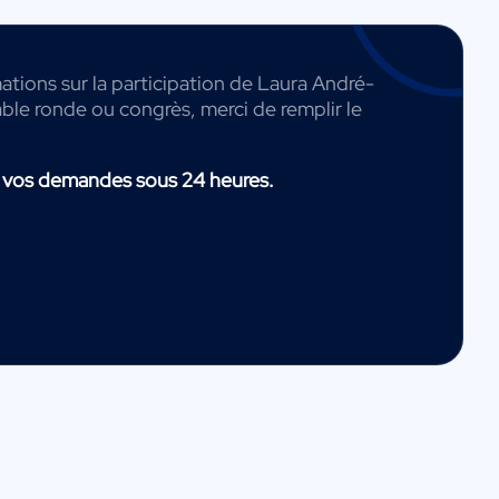
ations sur la participation de Laura André-
able ronde ou congrès, merci de remplir le
 vos demandes sous 24 heures.