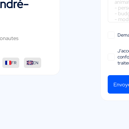
ndré-
Dema
tronautes
J'acc
conf
:
trait
FR
EN
Envoy