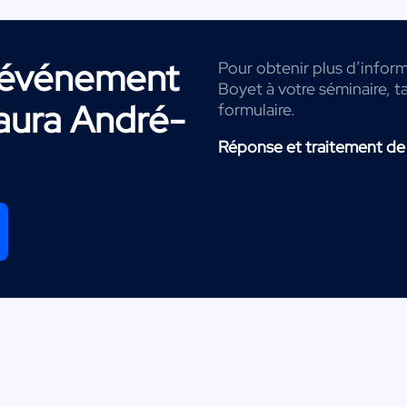
r événement
Pour obtenir plus d’inform
Boyet à votre séminaire, t
aura André-
formulaire.
Réponse et traitement de