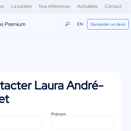
es
La société
Nos références
Actualités
Contact
ens Premium
EN
Demander un devis
tacter
Laura André-
et
Prénom