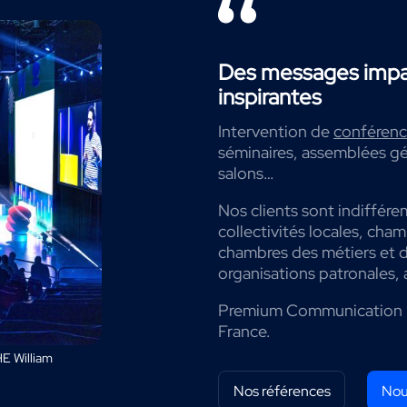
Des messages impac
inspirantes
Intervention de
conférenci
séminaires, assemblées gé
salons…
Nos clients sont indiffére
collectivités locales, cha
chambres des métiers et de
organisations patronales, 
Premium Communication 
France.
E William
Nos références
Nou