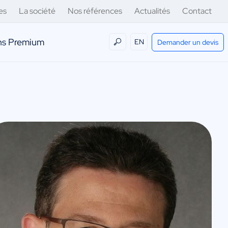
es
La société
Nos références
Actualités
Contact
ens Premium
EN
Demander un devis