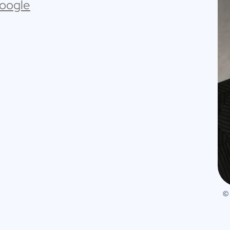
Google
©