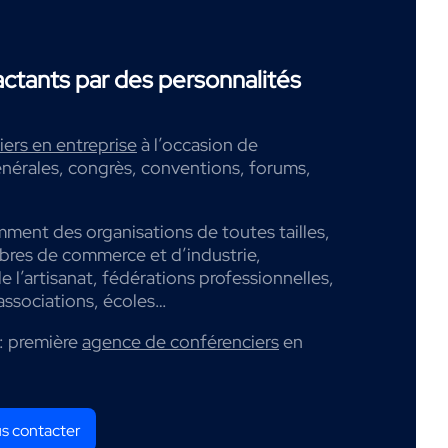
tants par des personnalités
ers en entreprise
à l’occasion de
nérales, congrès, conventions, forums,
mment des organisations de toutes tailles,
mbres de commerce et d’industrie,
 l’artisanat, fédérations professionnelles,
associations, écoles…
: première
agence de conférenciers
en
s contacter