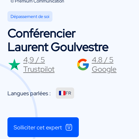
© Premium Communication
Dépassement de soi
Conférencier
Laurent Goulvestre
4,9 / 5
4.8 / 5
Trustpilot
Google
Langues parlées :
FR
Solliciter cet expert