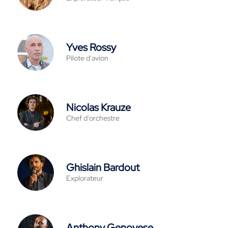
Yves Rossy
Pilote d'avion
Nicolas Krauze
Chef d'orchestre
Ghislain Bardout
Explorateur
Anthony Genovese