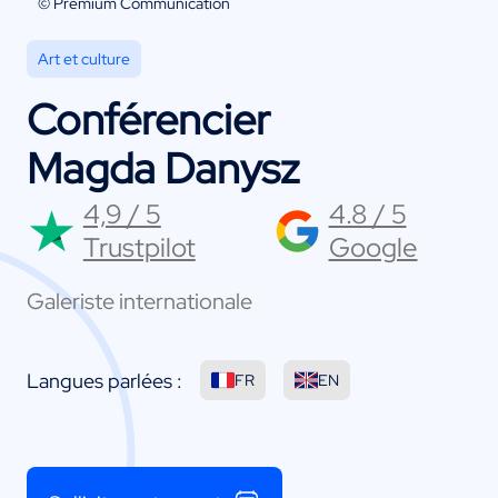
© Premium Communication
Art et culture
Conférencier
Magda Danysz
4,9 / 5
4.8 / 5
Trustpilot
Google
Galeriste internationale
Langues parlées :
FR
EN