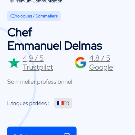
© Premium Communication
Œnologues / Sommeliers
Chef
Emmanuel Delmas
4,9 / 5
4.8 / 5
Trustpilot
Google
Sommelier professionnel
Langues parlées :
FR