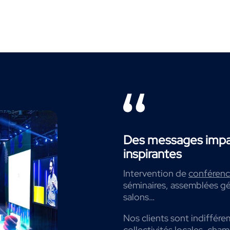
Des messages impac
inspirantes
Intervention de
conférenci
séminaires, assemblées gé
salons…
Nos clients sont indiffére
collectivités locales, cha