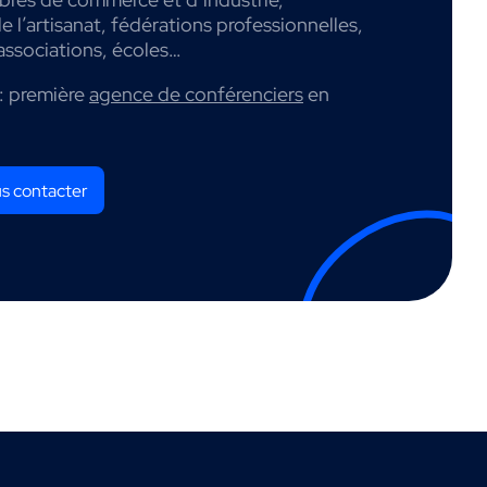
 l’artisanat, fédérations professionnelles,
associations, écoles…
: première
agence de conférenciers
en
s contacter