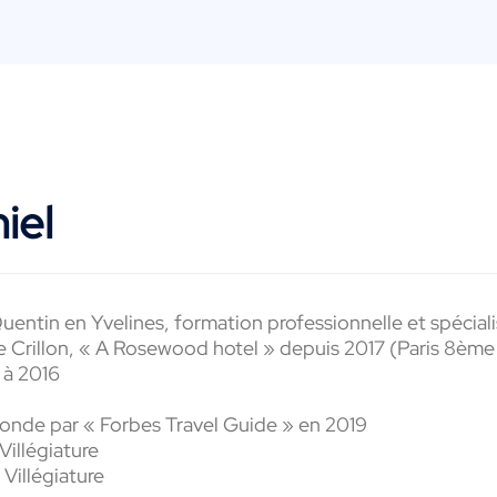
iel
entin en Yvelines, formation professionnelle et spéciali
e
Crillon, « A
Rosewood
hotel
»
depuis 2017 (Paris
8
ème
 à
2016
 Monde par « Forbes
Travel
Guide »
en 2019
Villégiature
 Villégiature