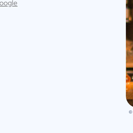
Google
©