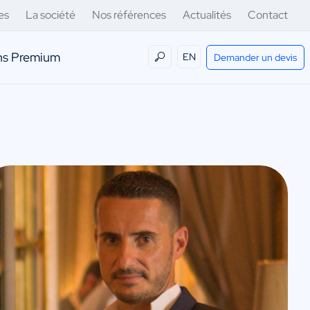
es
La société
Nos références
Actualités
Contact
ens Premium
EN
Demander un devis