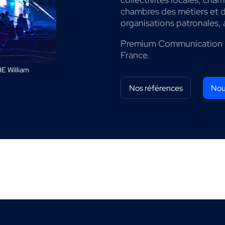
chambres des métiers et de
organisations patronales, 
Premium Communication 
France.
E William
Nos références
Nou