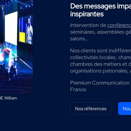
Des messages impac
inspirantes
Intervention de
conférenci
séminaires, assemblées gé
salons…
Nos clients sont indiffére
collectivités locales, cha
chambres des métiers et de
organisations patronales, 
Premium Communication 
France.
E William
Nos références
Nou