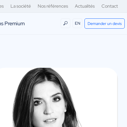
es
La société
Nos références
Actualités
Contact
ens Premium
EN
Demander un devis