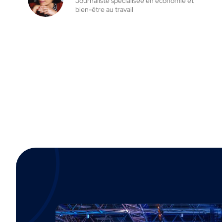
Journaliste spécialisée en économie et
bien-être au travail