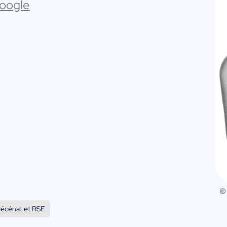
Google
©
 mécénat et RSE