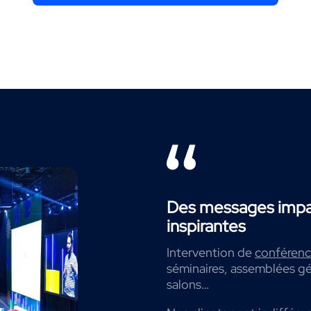
Des messages impac
inspirantes
Intervention de
conférenci
séminaires, assemblées gé
salons…