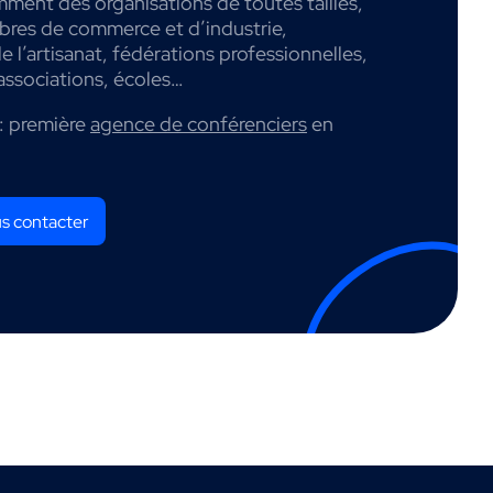
mment des organisations de toutes tailles,
mbres de commerce et d’industrie,
 l’artisanat, fédérations professionnelles,
associations, écoles…
: première
agence de conférenciers
en
s contacter