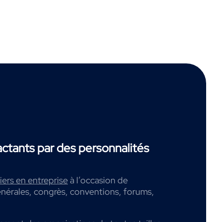
tants par des personnalités
ers en entreprise
à l’occasion de
nérales, congrès, conventions, forums,