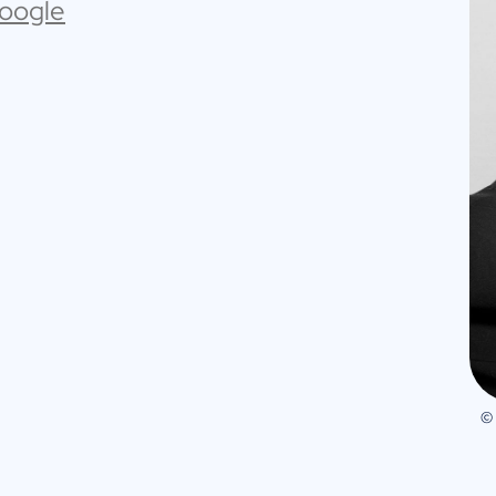
Google
©