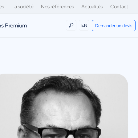
es
La société
Nos références
Actualités
Contact
ens Premium
EN
Demander un devis