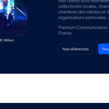
Nos clients sont indiffére
collectivités locales, cha
chambres des métiers et de
organisations patronales, 
Premium Communication 
France.
E William
Nos références
Nou