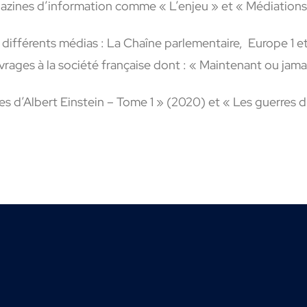
zines d’information comme « L’enjeu » et « Médiations »
différents médias : La Chaîne parlementaire, Europe 1 et
rages à la société française dont : « Maintenant ou jama
es d’Albert Einstein – Tome 1 » (2020) et « Les guerres 