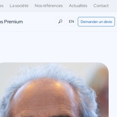
es
La société
Nos références
Actualités
Contact
ens Premium
EN
Demander un devis