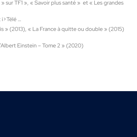
 sur TF1 », « Savoir plus santé » et « Les grandes
 i>Télé …
is » (2013), « La France à quitte ou double » (2015)
d’Albert Einstein – Tome 2 » (2020)