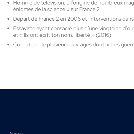
Homme de télévision, à l’origine de nombreux maga
énigmes de la science » sur France 2
Départ de France 2 en 2006 et interventions dans 
Essayiste ayant consacré plus d’une vingtaine d’ouv
et « Ils ont écrit ton nom, liberté » (2016)
Co-auteur de plusieurs ouvrages dont
« Les guerr
News