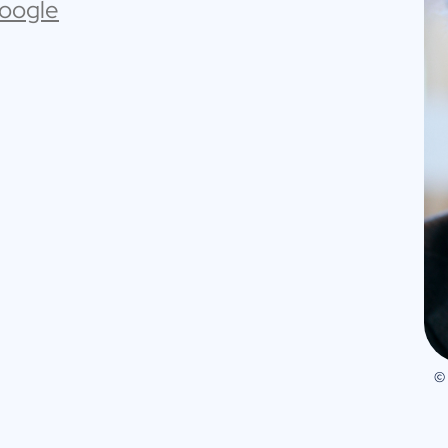
Google
©