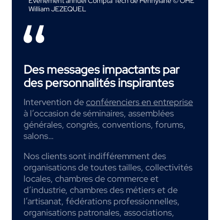
Événement annuel Compta Tech de Pennylane © OHE
William JEZEQUEL
Des messages impactants par
des personnalités inspirantes
Intervention de
conférenciers en entreprise
à l’occasion de séminaires, assemblées
générales, congrès, conventions, forums,
salons…
Nos clients sont indifféremment des
organisations de toutes tailles, collectivités
locales, chambres de commerce et
d’industrie, chambres des métiers et de
l’artisanat, fédérations professionnelles,
organisations patronales, associations,